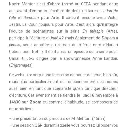
Nacim Mehtar s’est d’abord formé au CEEA pendant deux
ans avant d’entamer l’écriture de deux unitaires :
La Fin de
l’été
et
Ramdam
pour Arte. Il co-écrit ensuite avec Victor
Jestin, La Cour, toujours pour Arte. C’est alors qu’il intègre
l’équipe de scénaristes sur la série
En thérapie
(Arte),
participe à l’écriture d’
Unité 42
mais également de
Disparu à
jamais
, série adaptée du roman du même nom d’Harlan
Coben, pour Netflix. Il écrit aussi un épisode de la série polar
Canal +,
66-5
dirigée par la showrunneuse Anne Landois
(
Engrenages
).
Ce webinaire sera donc l’occasion de parler de série, bien sûr,
mais plus particulièrement du fonctionnement des rooms,
aussi bien en tant que scénariste qu’en tant que directeur
d’écriture. Cet évenement se tiendra le
lundi 6 novembre à
14h30 sur Zoom
et, comme d’habitude, se composera de
deux parties :
– une présentation du parcours de M. Mehtar ; (45mn)
– une session Q&R durant laquelle vous pourrez lui poser vos