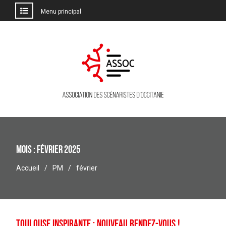
Menu principal
Aller
au
contenu
Mois :
février 2025
Accueil
PM
février
Toulouse Inspirante : nouveau rendez-vous !