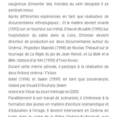
saugrenue d’inventer des mondes au sein desquels il se
sentirait mieux.
Après différentes expériences en tant que réalisateur de
documentaires ethnologiques :
Et la matière devient vivante
(1993) sur un tourneur sur métal,
D’eau et de sable
(1996) sur
l’exploitation du sable dans la Loire, Christian devient
directeur de production sur deux documentaires autour du
Cinéma :
Projection Majestic
(1998) de Nicolas Thibault sur le
tournage de
La Règle du jeu
de Jean Renoir, et
La Belle et la
Bête : histoire d’un film
(1999) d’Yves Kovac.
Durant cette même période, il participe à la réalisation de
deux fictions cinéma :
Y’a bon
ticket
(1994) et
Salam
(1999) en tant que coscénariste,
réalisé par Souad El Bouhaty.
Salam
recevra le César du court métrage en 2000.
Parallèlement à son travail de scénariste, il s’intéresse à la
formation des jeunes en matière d’écriture scénaristique et
d’éducation à l’image. Il devient intervenant en Cinéma en
lycée dans le cadre de la filière Cinéma-Audiovisuel, puis