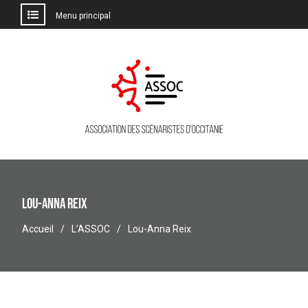
Menu principal
Aller
au
contenu
Lou-Anna Reix
Accueil
L’ASSOC
Lou-Anna Reix