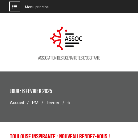
Menu principal
Aller
au
contenu
Jour :
6 février 2025
Accueil
PM
février
6
Toulouse Inspirante : nouveau rendez-vous !